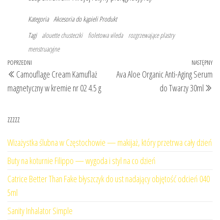
Kategoria
Akcesoria do kąpieli
Produkt
Tagi
alouette chusteczki
fioletowa vileda
rozgrzewające plastry
menstruacyjne
Nawigacja
Poprzedni
POPRZEDNI
NASTĘPNY
Na
Camouflage Cream Kamuflaż
Ava Aloe Organic Anti-Aging Serum
wpisu
wpis
wp
magnetyczny w kremie nr 02 4.5 g
do Twarzy 30ml
zzzzz
Wizażystka ślubna w Częstochowie — makijaż, który przetrwa cały dzień
Buty na koturnie Filippo — wygoda i styl na co dzień
Catrice Better Than Fake błyszczyk do ust nadający objętość odcień 040
5ml
Sanity Inhalator Simple