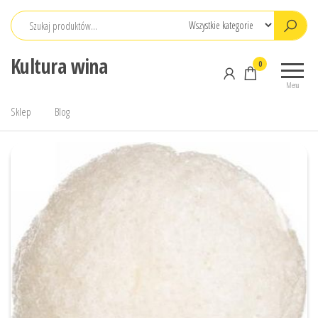
Przejdź
do
treści
Kultura wina
0
Menu
Sklep
Blog