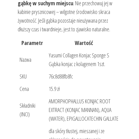
gąbkę w suchym miejscu
. Nie przechowuj jej w
kabinie prysznicowej – wilgotne środowisko skraca
żywotność. Jeśli gąbka pozostaje nieużywana przez
dłuższy czas i twardnieje, jest to zjawisko naturalne.
Parametr
Wartość
Yasumi Collagen Konjac Sponge S
Nazwa
Gąbka konjac z kolagenem 1szt.
SKU
76c8d88fb8fc
Cena
15.9 zł
AMORPHOPHALLUS KONJAC ROOT
Składniki
EXTRACT (KONJAC MANNAN), AQUA
(INCI)
(WATER), EPIGALLOCATECHIN GALLATE
dla skóry tłustej, mieszanej i ze