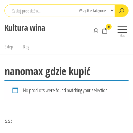
Przejdź
do
treści
Kultura wina
0
Menu
Sklep
Blog
nanomax gdzie kupić
No products were found matching your selection.
zzzzz