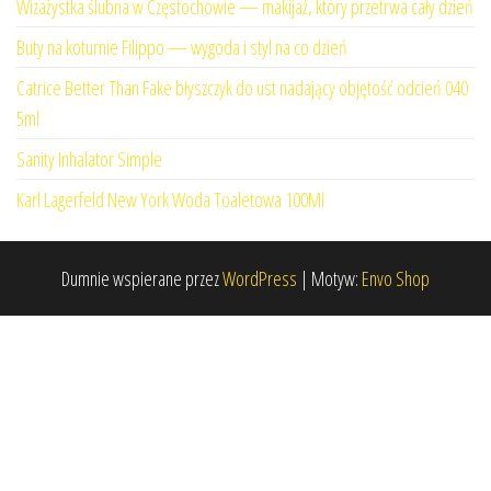
Wizażystka ślubna w Częstochowie — makijaż, który przetrwa cały dzień
Buty na koturnie Filippo — wygoda i styl na co dzień
Catrice Better Than Fake błyszczyk do ust nadający objętość odcień 040
5ml
Sanity Inhalator Simple
Karl Lagerfeld New York Woda Toaletowa 100Ml
Dumnie wspierane przez
WordPress
|
Motyw:
Envo Shop