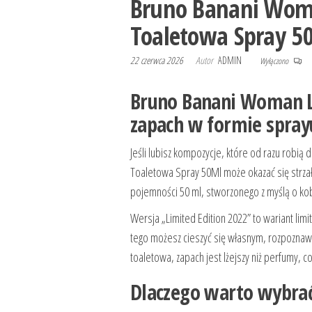
Bruno Banani Woma
Toaletowa Spray 5
22 czerwca 2026
Autor
ADMIN
Wyłączono
Bruno Banani Woman L
zapach w formie spray
Jeśli lubisz kompozycje, które od razu robi
Toaletowa Spray 50Ml może okazać się strza
pojemności 50 ml, stworzonego z myślą o kobi
Wersja „Limited Edition 2022” to wariant limit
tego możesz cieszyć się własnym, rozpoznaw
toaletowa, zapach jest lżejszy niż perfumy, 
Dlaczego warto wybra