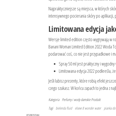
Najpraktyczniejsze są miejsca, w których skór
intensywnego pocierania skóry po aplikacji,
Limitowana edycja jak
Wersje limited edition często wygrywają w ro
Banani Woman Limited Edition 2022 Woda To
podarować coś, co nie jest przypadkowe i ma
Spray 50 ml jest praktyczny i wygodny
Limitowana edycja 2022 podkreśla, że t
Jeśli lubisz prezenty, które robią efekt jesz
czego szukasz. W końcu zapach to jedna z najb
Kategoria
Perfumy i wody damskie
Produkt
Tagi
bielenda fluid
elseve 8 wonder water
pianka do
Poprzedni
POPRZEDNI