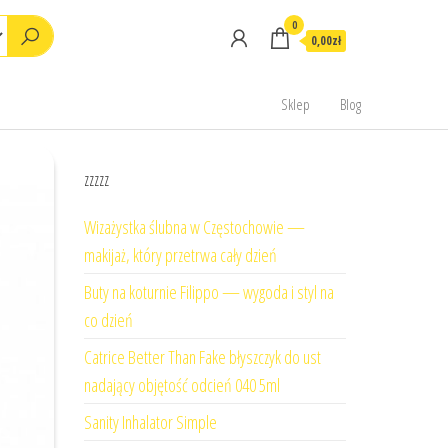
0
0,00zł
Sklep
Blog
zzzzz
Wizażystka ślubna w Częstochowie —
makijaż, który przetrwa cały dzień
Buty na koturnie Filippo — wygoda i styl na
co dzień
Catrice Better Than Fake błyszczyk do ust
nadający objętość odcień 040 5ml
Sanity Inhalator Simple