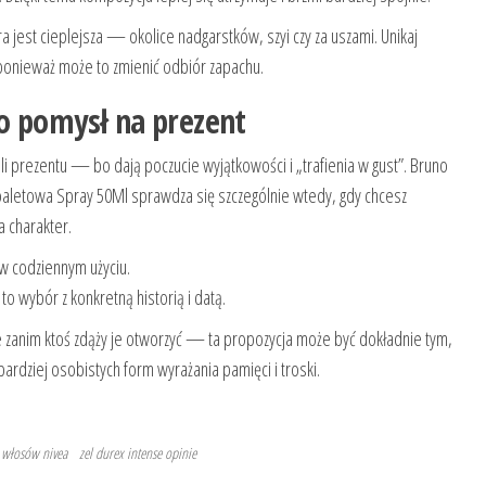
a jest cieplejsza — okolice nadgarstków, szyi czy za uszami. Unikaj
 ponieważ może to zmienić odbiór zapachu.
o pomysł na prezent
li prezentu — bo dają poczucie wyjątkowości i „trafienia w gust”. Bruno
aletowa Spray 50Ml sprawdza się szczególnie wtedy, gdy chcesz
 charakter.
 w codziennym użyciu.
o wybór z konkretną historią i datą.
cze zanim ktoś zdąży je otworzyć — ta propozycja może być dokładnie tym,
ardziej osobistych form wyrażania pamięci i troski.
 włosów nivea
zel durex intense opinie