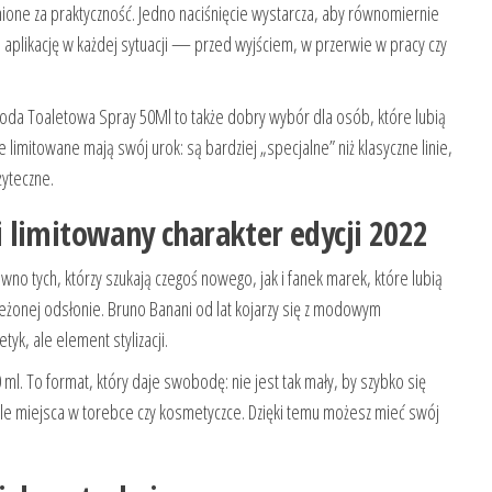
one za praktyczność. Jedno naciśnięcie wystarcza, aby równomiernie
 aplikację w każdej sytuacji — przed wyjściem, w przerwie w pracy czy
da Toaletowa Spray 50Ml to także dobry wybór dla osób, które lubią
limitowane mają swój urok: są bardziej „specjalne” niż klasyczne linie,
żyteczne.
 limitowany charakter edycji 2022
no tych, którzy szukają czegoś nowego, jak i fanek marek, które lubią
onej odsłonie. Bruno Banani od lat kojarzy się z modowym
k, ale element stylizacji.
l. To format, który daje swobodę: nie jest tak mały, by szybko się
iele miejsca w torebce czy kosmetyczce. Dzięki temu możesz mieć swój