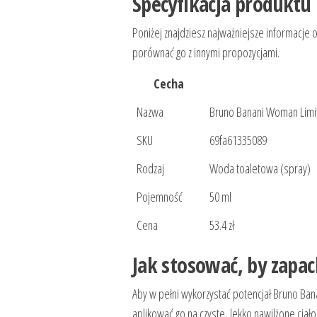
Specyfikacja produktu 
Poniżej znajdziesz najważniejsze informacje
porównać go z innymi propozycjami.
Cecha
Nazwa
Bruno Banani Woman Limi
SKU
69fa61335089
Rodzaj
Woda toaletowa (spray)
Pojemność
50 ml
Cena
53.4 zł
Jak stosować, by zapac
Aby w pełni wykorzystać potencjał Bruno Ba
aplikować go na czyste, lekko nawilżone ciało.