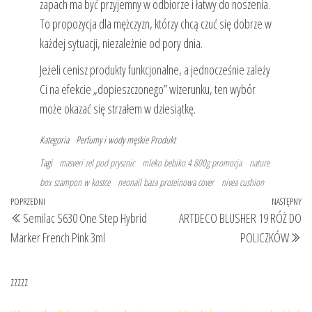
zapach ma być przyjemny w odbiorze i łatwy do noszenia.
To propozycja dla mężczyzn, którzy chcą czuć się dobrze w
każdej sytuacji, niezależnie od pory dnia.
Jeżeli cenisz produkty funkcjonalne, a jednocześnie zależy
Ci na efekcie „dopieszczonego” wizerunku, ten wybór
może okazać się strzałem w dziesiątkę.
Kategoria
Perfumy i wody męskie
Produkt
Tagi
masveri zel pod prysznic
mleko bebiko 4 800g promocja
nature
box szampon w kostce
neonail baza proteinowa cover
nivea cushion
Nawigacja
Poprzedni
POPRZEDNI
NASTĘPNY
Na
Semilac S630 One Step Hybrid
ARTDECO BLUSHER 19 RÓŻ DO
wpisu
wpis
wp
Marker French Pink 3ml
POLICZKÓW
zzzzz