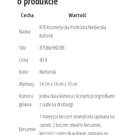
o produkcie
Cecha
Wartość
R70 Kosmetyczka Podróżna Niebieska
Nazwa
Kuferek
SKU
87586e96f288
Cena
40 zł
Kolor
Niebieski
Wymiary
24 cm x 14 cm x 10 cm
Komora
Jedna duża komora z licznymi przegródkami
główna
z siatki na drobiazgi
1 mniejsza kieszeń zewnętrzna zapinana na
zamek, 2 boczne otwarte kieszenie,
Kieszenie
kieszeń z siateczki w klapie zapinana na