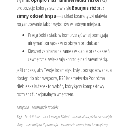
propozycje kolorystyczne w stylu
Bourjois róż
oraz
zimny odcień brązu
—a układ kosmetyczki ułatwia
zorganizowanie takich wyborów w jednym miejscu.
Przegródki z siatki w komorze głównej pomagają
utrzymać porządek w drobnych produktach.
Kieszeń zapinana na zamek w klapie oraz kieszeń
zewnętrzna zwiększają kontrolę nad zawartością.
Jeśli chcesz, aby Twoje kosmetyki były uporządkowane, a
dostęp do nich wygodny, R70 Kosmetyczka Podróżna
Niebieska Kuferek to wybór, który łączy kompaktowy
rozmiar z funkcjonalnym wnętrzem.
Kategoria
Kosmetyczki
Produkt
Tagi
be delicious
black mango 500ml
manufaktura piękna kosmetyki
sklep
nan optipro 3 promocja
termometr wewnętrzny i zewnętrzny