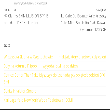
worki pod oczami u mężczyzn
Nawigacja
Poprzedni
POPRZEDNI
NASTĘPNY
Na
Clarins SKIN ILLUSION SPF15
Le Cafe De Beaute Kafe Krasoty
wpisu
wpis
wp
podkład 113 15ml tester
Cafe Mimi Scrub Do Ciała Kawa I
Cynamon 120G
zzzzz
Wizażystka ślubna w Częstochowie — makijaż, który przetrwa cały dzień
Buty na koturnie Filippo — wygoda i styl na co dzień
Catrice Better Than Fake błyszczyk do ust nadający objętość odcień 040
5ml
Sanity Inhalator Simple
Karl Lagerfeld New York Woda Toaletowa 100Ml