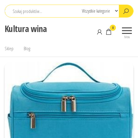
Przejdź
do
treści
Kultura wina
0
Menu
Sklep
Blog